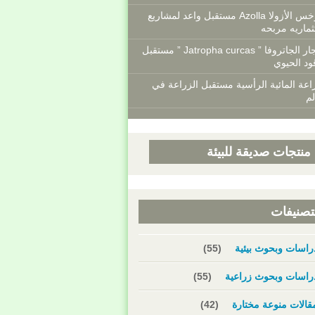
سرخس الأزولا Azolla مستقبل واعد لمشاريع
ثماريه مربحه
أشجار الجاتروفا ” Jatropha curcas ” مستقبل
ود الحيوي
اعة المائية الرأسية مستقبل الزراعة في
لم
منتجات صديقة للبيئة
تصنيفات
راسات وبحوث بيئية
(55)
راسات وبحوث زراعية
(55)
قالات منوعة مختارة
(42)