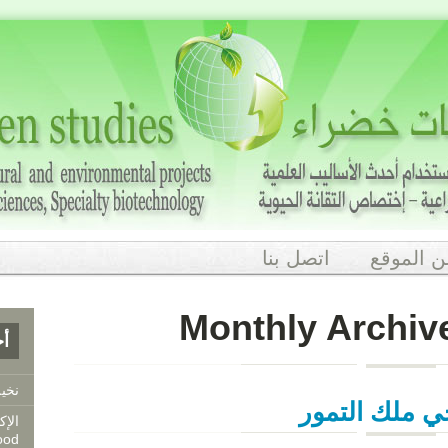
 الموقع
اتصل بنا
Monthly Archiv
أح
نخي
ي ملك التمور
الإك
Agarwood