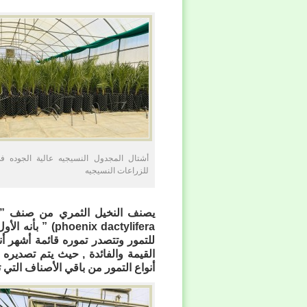
أشتال المجدول النسيجيه عالية الجوده
للزراعات النسيجيه
يصنف النخيل الثمري من صنف ” 
phoenix dactylifera
) ” بأنه الأ
للتمور وتتصدر تموره قائمة أشهر أ
القيمة والفائدة , حيث يتم تصدير
أنواع التمور من باقي الأصناف التي ت