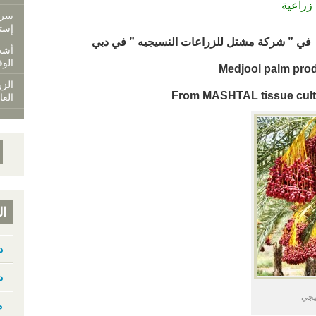
زراعية
إست
ي ” شركة مشتل للزراعات النسيجيه ” في دبي
الوق
Medjool palm
prod
الزر
From MASHTAL tissue cul
العا
ال
د
د
سيجي
م